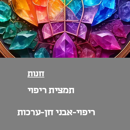
חנות
תמצית ריפוי
ריפוי-אבני חן-ערכות