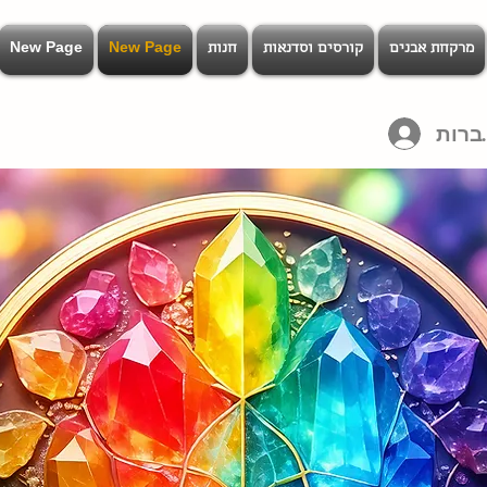
מרקחת אבנים
קורסים וסדנאות
חנות
New Page
New Page
רות