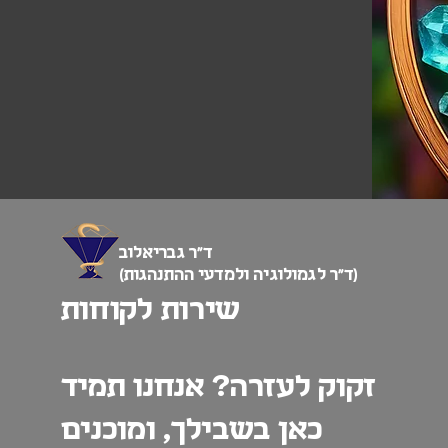
ד”ר גבריאלוב
(ד”ר לגמולוגיה ולמדעי ההתנהגות)
שירות לקוחות
זקוק לעזרה? אנחנו תמיד
כאן בשבילך, ומוכנים