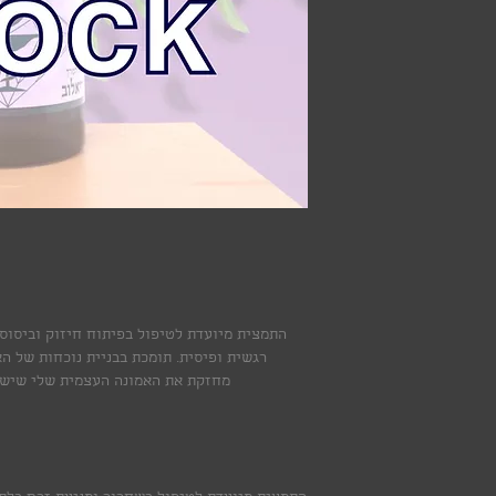
התמצית מיועדת לטיפול בפיתוח חיזוק וביסוס
רגשית ופיסית. תומכת בבניית נוכחות של הא
מחזקת את האמונה העצמית שלי שיש ב