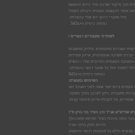
ת תוך מיקוד וארגון סדר היום והוצאת
יאה אותי להגשמה עצמית ויכולת לעמוד
מול אתגרי היום יום שלי בהצלחה.
נוסחה כימית SiO2×3 .
לשחרור מעצורים רגשיים !
ישית ושבירת מחסומים. סילוק מחשבות
יצירת חשיבה אופטימית, איזון פעילות
 והאהבה העצמית החיובית שלי ! רגשית
תי לעמוד מול כל אתגר רגשי בהצלחה.
נוסחה כימית SiO2×3
השימוש בתמצית:
רנות מתגברת. ניתן לערבב בתוך משקה.
שעתיים, עד לקבלת איזון תזונתי קבוע.
 שליט''א אב"ד ורב העיר בני ברק ת''ו
בר נוסה והוכח כעזר ומרפא ומאז,הפך
להיות חלק בלתי נפרד
 טבעית וללא כל תופעות לוואי והחשוב