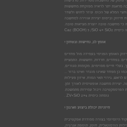
י פוסק של מחשבות מטרידות. מרגישות
בה מדאגת יתר לראיה מפוקחת מחששות
החצי המלא של הכוס. עוזר לחוש ולשדר
ח חיזוק וביסוס יצירת אווירה למחשבה
 כי מחשבה טובה יוצרת מציאות טובה.
Ca2 (BOOH) 5 /SiO 4× Si
אומץ לב, נחישות ובטחון !
זוק האומץ הפנימי בעמידה מול פחדים
רים. בפחדים, חרדות, וחששות. התמצית
 בעלי חיים מסוימים, מקומות סגורים,
 כן מפחד שאינו מוגדר ואינו ברור ...
 לראש, גירוי תאי המוח, איזון פעילות
ה, יצירת מחשבה אופטימית לאורך זמן.
 הפרספקטיבה ויכול עמידות מתמשכת.
נוסחה כימית ZV+SiO 2×4 .
חיוניות יכולת ביצוע וארגון !
וד היומיומי בצורה מסודרת אפקטיבית
לות הורמונאלית, חוסן, תוספת אנרגיה,