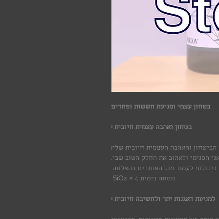
בטחון עצמי ומניעת חששות ופחדים
בטחון ואהבה עצמית חיובית !
 הביטחון והאהבה העצמית חיובית שלי!
ני הפנימי ולאהוב את החלק הטוב שבי.
יכולתי לעמוד מול האתגרים בהצלחה.
נוסחה כימית SiO2 × 4.
למניעת דאגנות יתר ולחשיבה חיובית !