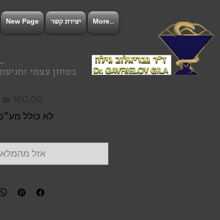
More...
יצירת קשר
New Page
להתחב
בטחון עצמי ומניע
מ
לא כולל מע״מ
אזל מהמלאי