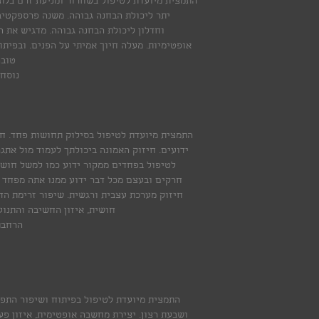
התמצית מיועדת לטיפול בשחרור ומניעת זרם בלת
יתר ליכולת הבחנה גבוהה. משנה פרספקטי
וחדלון ליכולת הבחנה גבוהה. מדגיש את 
אופטימיות. מעלה חיוך אמיתי על הפנים. ובפיתו
טובה
נוסחה כימית O2
התמצית מיועדת לטיפול בסילוק תחושות פחד. חי
ידועים. חיזוק האמונה ביכולתך לעמוד מול אתג
לטיפול בפחדים ממקור ידוע כמו למשל חושך,
חרקים ובעצם מכל דבר ידוע ממנו אתה מפחד כמו
חיזוק מערכת עצבית ורגשית. שיפור זרימת הדם
חושית, איזון החשיבה והתנוע
הרחבת
התמצית מיועדת לטיפול בפיתוח ושיפור התפק
ושבעת רצון. יצירת מחשבה אופטימית, איזון פעי