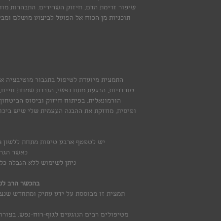
שיפור זרימת הדם, חיזוק השרירים. התבהרות מוחי
תוכניות מן הכוח אל הפועל לביצוע מושלם ומב
התמצית מיועדת לטיפול בתגבור מוטיבציה א
טורדניות, הרגעת מתח נפשי, הגברת שמחת חיים, 
הורמונאלית. בפיתוח חיזוק וביסוס הביטחון
ופיסית, מחזקת את ההבנה העצמית שלי שיש ביכול
יש לטפטף ארבע טיפות מתחת ללשון 3 פעמים ביום חצי שעה לפני האוכל ואו
כאשר הגרג
ניתן לשימוש ללא הגבלה כל 
בהכשר הרב לנדא
תמצית זו מבוססת על ידע עתיק ומתחדש שנצט
מטיפולים רבים הנוגעים לגוף-רוח-נפש. בצורה