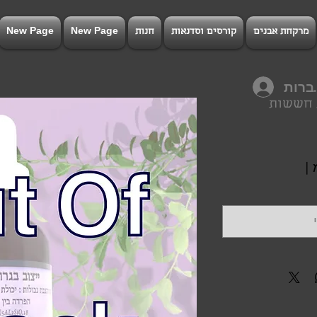
מרקחת אבנים
קורסים וסדנאות
חנות
New Page
New Page
רות
ת חששות
חיר
|