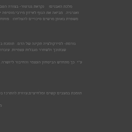
מלכת האבנים! נקראת גנרטור- בצורה הטבע
ואנרגיה. מביאה את הגוף לאיזון מירבי.מוסיפה י
משפרת באופן מרשים סיכויים להצלחה! פותחת 
גורמת- לסירקולציה תקינה של הדם. תומכת בח
שבתוכך ולשחרר מגבלות עצמיות. עובדות
תומכת במצבים קשים ומלחיצים,עוזרת להתרכז בטו
מ