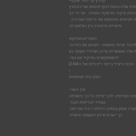
:קוורץ קריסטל שקוף-
ית שלה.נותנת לגוף תוספת של כח,מרץ
כולת מיקוד ותיפקוד מעולה. על ידי כך
חסימות ומווסתת את זרימת האנרגיה.
מיצירת הרמוניה בין הצ'אקרות.
המטייט-מחזקת!
יבור פנימי עוצמתי- לפגוש את החיובי
 אלו מאפשרות איזון ושיוויי משקל גם
לכשמתקשים במיקוד אנרגטי.
ע"י כך מתחדש הביטחון העצמי והחיבור ליושרה. הכוח היעיל ביותר ליכולות של הD.NA
!
המון כוח ועוצמות!
עין הנמר-
ב ובמיטיב ולכן יעילה כל כך כהשלמה
בצמיד לבריאות הגבר.
שרה אומץ,בטחון ויכולת ריכוז מבריאה.
כך יוצרת איזון והעצמה אישית.