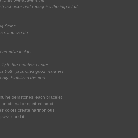
e to an overactive mind.
lfish behavior and recognize the impact of
ng Stone!
ble, and create
d creative insight
ally to the emotion center,
ls truth, promotes good manners,
rity. Stabilizes the aura.
nuine gemstones, each bracelet
 emotional or spiritual need.
eir colors create harmonious
 power and it
.