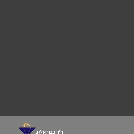
ד”ר גבריאלוב