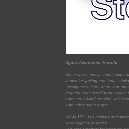
Agate, Aventurine, Howlite
Those are a special combination o
known for igniting emotional intell
Intelligence occurs when your emoti
respond to the world from a place th
opposed to blind emotion, which ca
with subsequent regret.
HOWLITE
- Is a calming and stre
and negative energies.