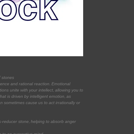
f stones
igence and rational reaction. Emotional
ons unite with your intellect, allowing you to
at is driven by intelligent emotion, as
n sometimes cause us to act irrationally or
ss-reducer stone, helping to absorb anger