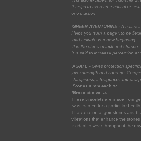
It is also excellent for insomnia du
It helps to overcome critical or se
one's action
GREEN AVENTURINE
- A balanci
Helps you "turn a page", to be flexi
and activate in a new beginning.
It is the stone of luck and chance.
It is said to increase perception an
AGATE
- Gives protection specific
aids strength and courage. Compe
happiness, intelligence, and prospe
20 Stones 8 mm each
Bracelet size: 7.5”
These bracelets are made from ge
was created for a particular health,
The variation of gemstones and th
vibrations that enhance the stones
is ideal to wear throughout the day